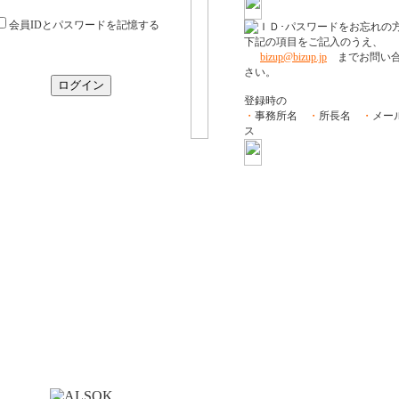
会員IDとパスワードを記憶する
下記の項目をご記入のうえ、
bizup@bizup.jp
までお問い合
さい。
登録時の
・
事務所名
・
所長名
・
メー
ス