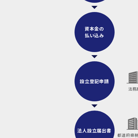
資本金の
払い込み
設立登記申請
法務
法人設立届出書
都道府県