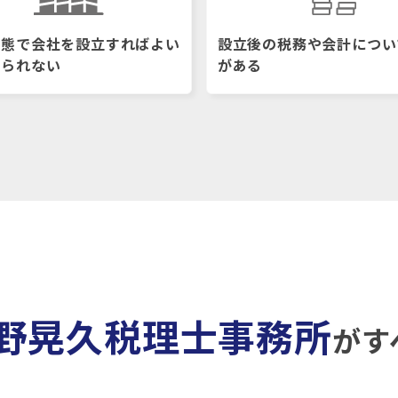
形態で会社を設立すればよい
設立後の税務や会計につい
められない
がある
野晃久税理士事務所
が
す