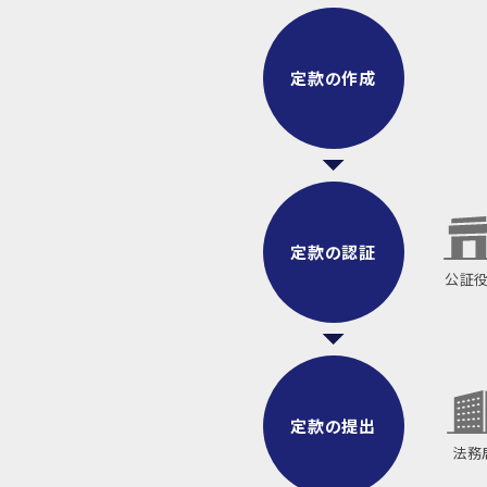
定款の作成
定款の認証
公証
定款の提出
法務