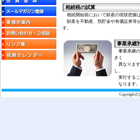
相続税の試算
相続開始前において財産の現状把握は
財産を不動産、預貯金や有価証券等か
す。
事業承継
事業承継の
きく
異なります
し、
実行するこ
なります
Copyright.