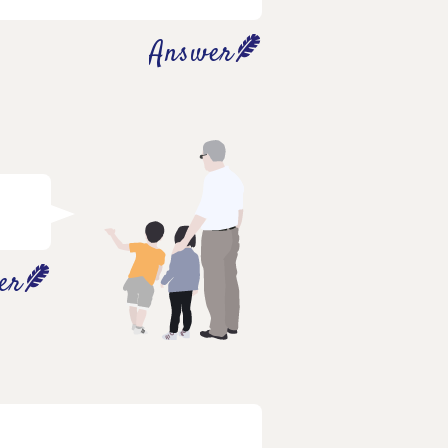
Answer
er