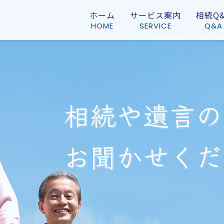
ホーム
サービス案内
相続Q&
HOME
SERVICE
Q&A
相
続
や
遺
言
の
お
聞
か
せ
く
だ