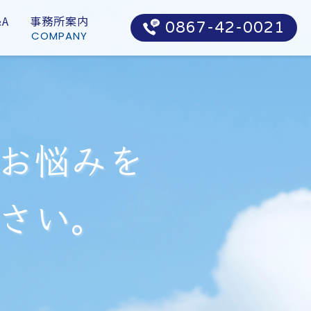
A
事務所案内
0867-42-0021
COMPANY
お
悩
み
を
さ
い
。