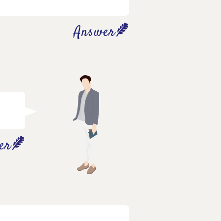
Answer
er