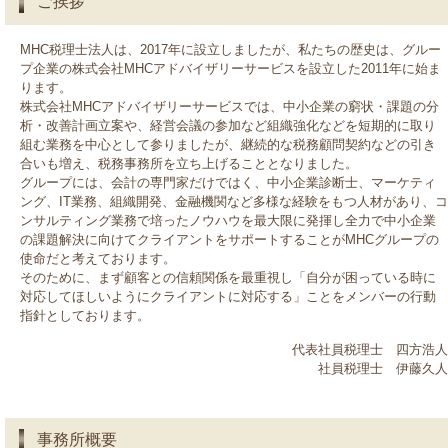
ご挨拶
MHC税理士法人は、2017年に設立しましたが、私たちの歴史は、グルー
プ企業の株式会社MHCアドバイザリーサービスを設立した2011年に始ま
ります。
株式会社MHCアドバイザリーサービスでは、中小企業の窮状・課題の分
析・改善計画立案や、経営会議の参加など組織強化などを短期的に取り
組む業務を中心として参りましたが、継続的な税務顧問契約などの引き
合いも増え、税務事務所を立ち上げることとなりました。
グループには、会計の専門家だけではく、中小企業診断士、マーケティ
ング、IT業務、組織開発、金融機関など多様な経験をもつ人材があり、コ
ンサルティング業務で培ったノウハウを最大限に発揮し全力で中小企業
の課題解決に向けてクライアントをサポートすることがMHCグループの
使命だと考えております。
そのために、まず顧客との信頼関係を最重視し「自分が困っている時に
対応してほしいようにクライアントに対応する」ことをメンバーの行動
指針としております。
代表社員税理士 四方浩人
社員税理士 伊藤久人
事務所概要