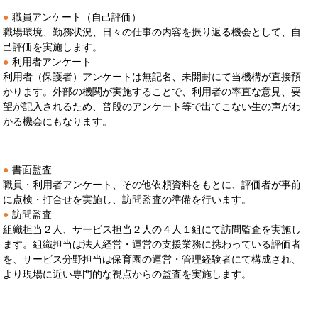
●
職員アンケート（自己評価）
職場環境、勤務状況、日々の仕事の内容を振り返る機会として、自
己評価を実施します。
●
利用者アンケート
利用者（保護者）アンケートは無記名、未開封にて当機構が直接預
かります。外部の機関が実施することで、利用者の率直な意見、要
望が記入されるため、普段のアンケート等で出てこない生の声がわ
かる機会にもなります。
●
書面監査
職員・利用者アンケート、その他依頼資料をもとに、評価者が事前
に点検・打合せを実施し、訪問監査の準備を行います。
●
訪問監査
組織担当２人、サービス担当２人の４人１組にて訪問監査を実施し
ます。組織担当は法人経営・運営の支援業務に携わっている評価者
を、サービス分野担当は保育園の運営・管理経験者にて構成され、
より現場に近い専門的な視点からの監査を実施します。