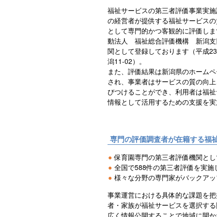
福祉サービスの第三者評価事業実施
の経営者が提供する福祉サービスの
として専門的かつ客観的に評価しま
動法人 福祉総合評価機構 新潟支
関として登録しております（平成23
潟11‐02）。
また、評価結果は新潟県のホームペー
され、事業者はサービスの質の向上
びつけることができ、利用者は福祉
情報として活用するための支援を実
専門の評価調査者が在籍する福
●保育園専門の第三者評価機関と
●全国で588件の第三者評価を実
●様々な分野の専門家がバックア
事業運営における具体的な課題を把
者・家族が福祉サービスを選択する
広く情報公開することで地域に開か