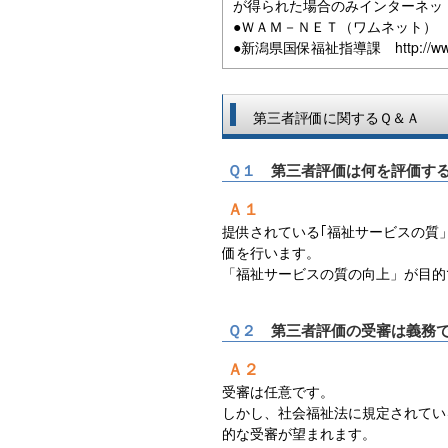
が得られた場合のみインターネッ
●ＷＡＭ－ＮＥＴ（ワムネット
●新潟県国保福祉指導課
http://w
第三者評価に関するＱ＆Ａ
Ｑ１
第三者評価は何を評価す
Ａ１
提供されている｢福祉サービスの質
価を行います。
「福祉サービスの質の向上」が目的
Ｑ２
第三者評価の受審は義務
Ａ２
受審は任意です。
しかし、社会福祉法に規定されてい
的な受審が望まれます。