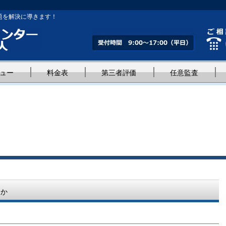
題を解決に導きます！
ュー
料金表
第三者評価
任意監査
んか