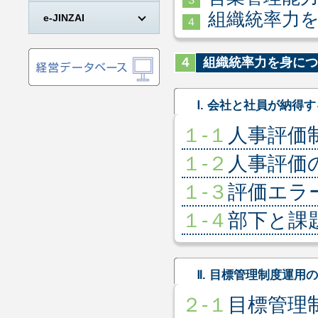
組織統率力
e-JINZAI
４
４
組織統率力を身につ
Ⅰ. 会社と社員が納得
１-１
人事評価
１-２
人事評価
１-３
評価エラ
１-４
部下と課
Ⅱ. 目標管理制度運用
２-１
目標管理