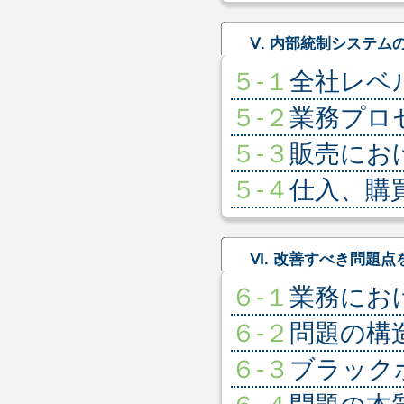
Ⅴ. 内部統制システム
５-１
全社レベ
５-２
業務プロ
５-３
販売にお
５-４
仕入、購
Ⅵ. 改善すべき問題点
６-１
業務にお
６-２
問題の構
６-３
ブラック