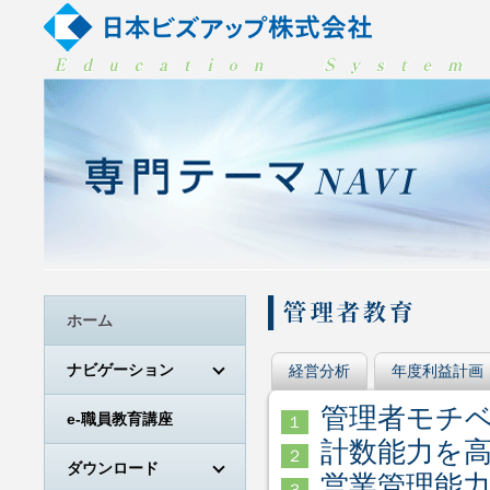
ホーム
ナビゲーション
経営分析
年度利益計画
管理者モチ
e-職員教育講座
１
計数能力を
２
ダウンロード
営業管理能
３