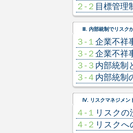
２-２
目標管理
Ⅲ. 内部統制でリスク
３-１
企業不祥
３-２
企業不祥
３-３
内部統制
３-４
内部統制
Ⅳ. リスクマネジメン
４-１
リスクの
４-２
リスクへ