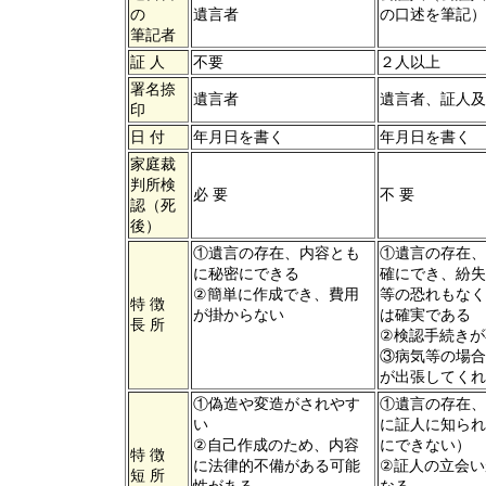
の
遺言者
の口述を筆記）
筆記者
証 人
不要
２人以上
署名捺
遺言者
遺言者、証人及
印
日 付
年月日を書く
年月日を書く
家庭裁
判所検
必 要
不 要
認（死
後）
①遺言の存在、内容とも
①遺言の存在、
に秘密にできる
確にでき、紛失
②簡単に作成でき、費用
等の恐れもなく
特 徴
が掛からない
は確実である
長 所
②検認手続きが
③病気等の場合
が出張してくれ
①偽造や変造がされやす
①遺言の存在、
い
に証人に知られ
②自己作成のため、内容
にできない）
特 徴
に法律的不備がある可能
②証人の立会い
短 所