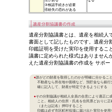
性がある
なる
③検認手続きが必要
④紛失の恐れがある
遺産分割協議書とは、遺産を相続人
書面として記したものです。遺産分割
印鑑証明を受けた実印を使用すること
議書に定められた様式はありません
えた遺産分割協議書の作成を サポー
●
誰がどの財産を取得したのかが明確に分かるこ
不動産なら所在地や面積など、預貯金なら銀行
確に記入して、財産が特定できるようにする
●
その分割協議が相続人全員の合意により適正に
こと。相続人の住所・氏名を住民票どおりに正
（または記名）押印すること
印鑑は必ず市区町村役場に届け出た実印を使用