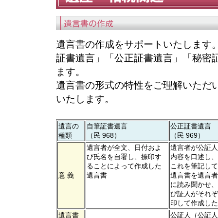
遺言書の作成をサポートいたします
証書遺言」「公正証書遺言」「秘密証
ます。
遺言書の形式の特性をご理解いただ
いたします。
遺言の
自筆証書遺言
公正証書遺言
種類
（民 968）
（民 969）
遺言者が全文、日付およ
遺言者が公証人
び氏名を自署し、捺印す
内容を口述し、
ることによって作成した
これを筆記して
意 義
遺言書
遺言書を遺言者
に読み聞かせ、
び証人がそれぞ
印して作成した
遺言書
公証人（公証人